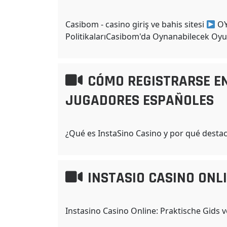
Casibom - casino giriş ve bahis sitesi
OY
PolitikalarıCasibom'da Oynanabilecek Oyu
CÓMO REGISTRARSE EN
JUGADORES ESPAÑOLES
¿Qué es InstaSino Casino y por qué desta
INSTASIO CASINO ONLI
Instasino Casino Online: Praktische Gids v