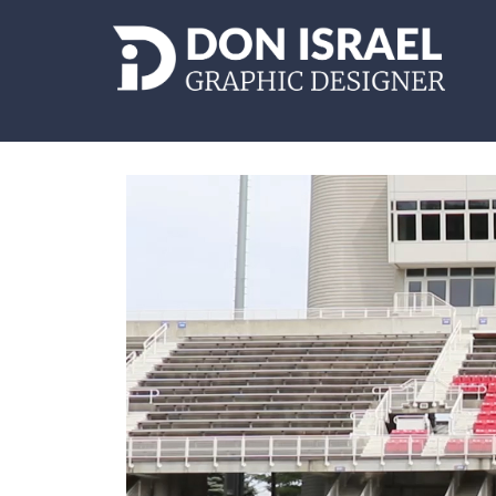
Skip
to
content
GRAPHIC DESIGNER