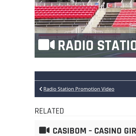
RADIO STATI
POST
Radio Station Promotion Video
NAVIGATION
RELATED
CASIBOM – CASINO GIR