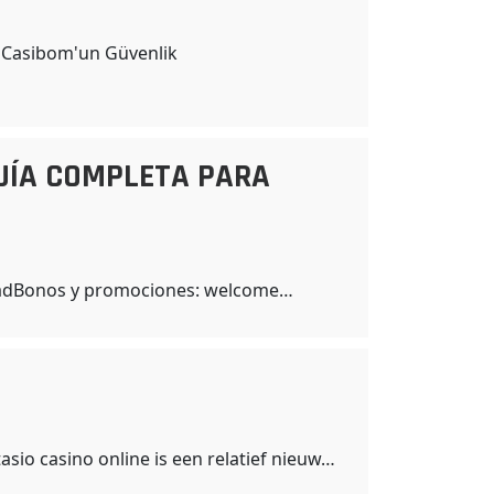
iCasibom'un Güvenlik
GUÍA COMPLETA PARA
tidadBonos y promociones: welcome…
asio casino online is een relatief nieuw…