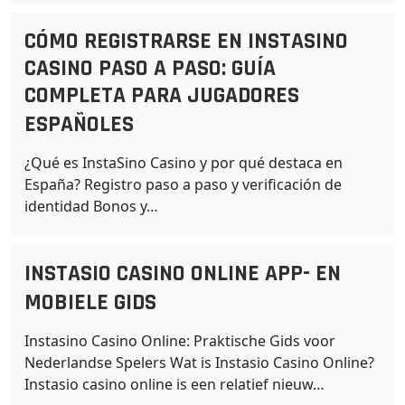
CÓMO REGISTRARSE EN INSTASINO
CASINO PASO A PASO: GUÍA
COMPLETA PARA JUGADORES
ESPAÑOLES
¿Qué es InstaSino Casino y por qué destaca en
España? Registro paso a paso y verificación de
identidad Bonos y…
INSTASIO CASINO ONLINE APP- EN
MOBIELE GIDS
Instasino Casino Online: Praktische Gids voor
Nederlandse Spelers Wat is Instasio Casino Online?
Instasio casino online is een relatief nieuw…