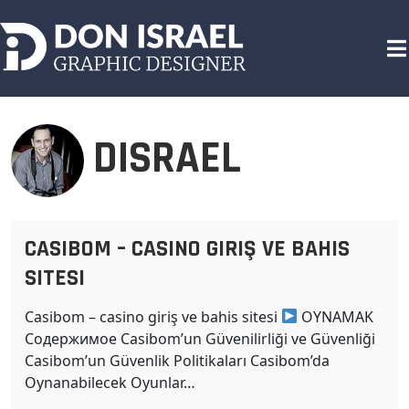
Skip
to
content
GRAPHIC DESIGNER
DISRAEL
CASIBOM – CASINO GIRIŞ VE BAHIS
SITESI
Casibom – casino giriş ve bahis sitesi
OYNAMAK
Содержимое Casibom’un Güvenilirliği ve Güvenliği
Casibom’un Güvenlik Politikaları Casibom’da
Oynanabilecek Oyunlar…