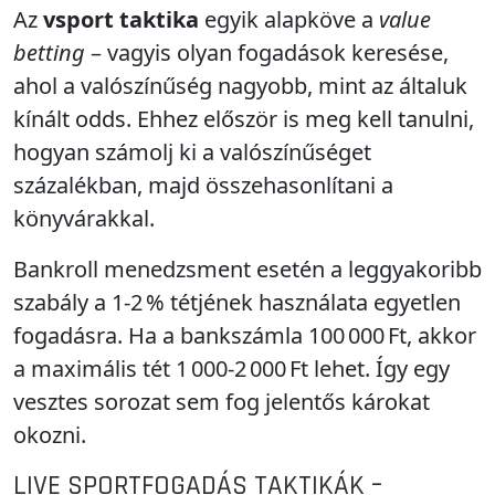
Az
vsport taktika
egyik alapköve a
value
betting
– vagyis olyan fogadások keresése,
ahol a valószínűség nagyobb, mint az általuk
kínált odds. Ehhez először is meg kell tanulni,
hogyan számolj ki a valószínűséget
százalékban, majd összehasonlítani a
könyvárakkal.
Bankroll menedzsment esetén a leggyakoribb
szabály a 1‑2 % tétjének használata egyetlen
fogadásra. Ha a bankszámla 100 000 Ft, akkor
a maximális tét 1 000‑2 000 Ft lehet. Így egy
vesztes sorozat sem fog jelentős károkat
okozni.
LIVE SPORTFOGADÁS TAKTIKÁK –