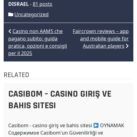
DISRAEL
-
81 posts
Uncategorized
POST
Casino non AAMS che
Faircrown reviews – app
pagano subito: guida
and mobile guide for
NAVIGATION
pratica, opzioni e consigli
Australian players
per il 2025
RELATED
CASIBOM – CASINO GIRIŞ VE
BAHIS SITESI
Casibom - casino giriş ve bahis sitesi
OYNAMAK
Содержимое Casibom'un Güvenilirliği ve