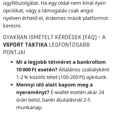
ügyfélszolgálat. Ha egy oldal nem kínál ilyen
opciókat, vagy a támogatás csak angol
nyelven érhető el, érdemes másik platformot
keresni.
GYAKRAN ISMÉTELT KÉRDÉSEK (FAQ) – A
VSPORT TAKTIKA
LEGFONTOSABB
PONTJAI
Mi a legjobb tétméret a bankrollom
10 000 Ft esetén?
Általános szabályként
1‑2 % közötti tétet (100‑200 Ft) ajánlunk.
Mennyi idő alatt kapom meg a
nyereményt?
E‑wallet esetén akár 24
órán belül, banki átutalásnál 2‑5
munkanap.