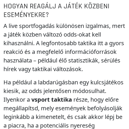
HOGYAN REAGÁLJ A JÁTÉK KÖZBENI
ESEMÉNYEKRE?
A live sportfogadás különösen izgalmas, mert
a játék közben változó odds-okat kell
kihasználni. A legfontosabb taktika itt a gyors
reakció és a megfelelő információforrások
használata – például élő statisztikák, sérülés
hírek vagy taktikai változások.
Ha például a labdarúgásban egy kulcsjátékos
kiesik, az odds jelentősen módosulhat.
Ilyenkor a
vsport taktika
része, hogy előre
megállapítsd, mely események befolyásolják
leginkább a kimenetelt, és csak akkor lépj be
a piacra, ha a potenciális nyereség