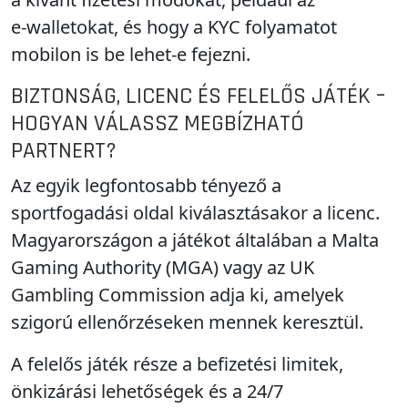
e‑walletokat, és hogy a KYC folyamatot
mobilon is be lehet-e fejezni.
BIZTONSÁG, LICENC ÉS FELELŐS JÁTÉK –
HOGYAN VÁLASSZ MEGBÍZHATÓ
PARTNERT?
Az egyik legfontosabb tényező a
sportfogadási oldal kiválasztásakor a licenc.
Magyarországon a játékot általában a Malta
Gaming Authority (MGA) vagy az UK
Gambling Commission adja ki, amelyek
szigorú ellenőrzéseken mennek keresztül.
A felelős játék része a befizetési limitek,
önkizárási lehetőségek és a 24/7