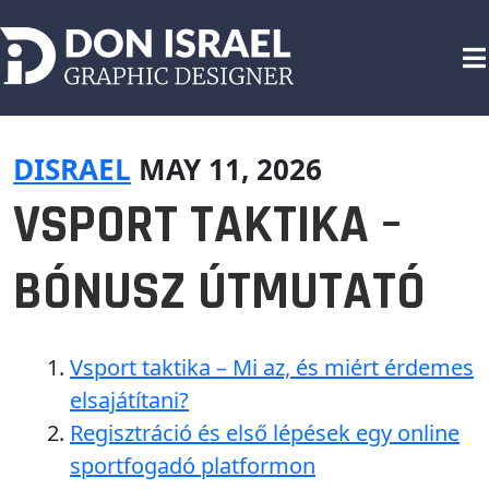
Skip
to
content
GRAPHIC DESIGNER
DISRAEL
MAY 11, 2026
VSPORT TAKTIKA –
BÓNUSZ ÚTMUTATÓ
Vsport taktika – Mi az, és miért érdemes
elsajátítani?
Regisztráció és első lépések egy online
sportfogadó platformon