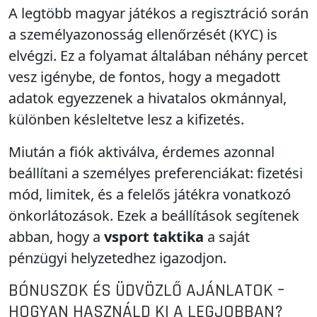
A legtöbb magyar játékos a regisztráció során
a személyazonosság ellenőrzését (KYC) is
elvégzi. Ez a folyamat általában néhány percet
vesz igénybe, de fontos, hogy a megadott
adatok egyezzenek a hivatalos okmánnyal,
különben késleltetve lesz a kifizetés.
Miután a fiók aktiválva, érdemes azonnal
beállítani a személyes preferenciákat: fizetési
mód, limitek, és a felelős játékra vonatkozó
önkorlátozások. Ezek a beállítások segítenek
abban, hogy a
vsport taktika
a saját
pénzügyi helyzetedhez igazodjon.
BÓNUSZOK ÉS ÜDVÖZLŐ AJÁNLATOK –
HOGYAN HASZNÁLD KI A LEGJOBBAN?