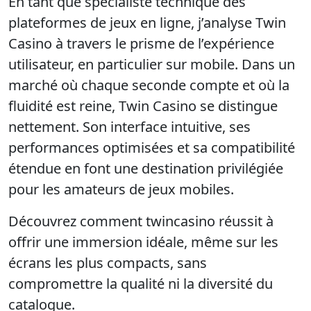
En tant que spécialiste technique des
plateformes de jeux en ligne, j’analyse Twin
Casino à travers le prisme de l’expérience
utilisateur, en particulier sur mobile. Dans un
marché où chaque seconde compte et où la
fluidité est reine, Twin Casino se distingue
nettement. Son interface intuitive, ses
performances optimisées et sa compatibilité
étendue en font une destination privilégiée
pour les amateurs de jeux mobiles.
Découvrez comment twincasino réussit à
offrir une immersion idéale, même sur les
écrans les plus compacts, sans
compromettre la qualité ni la diversité du
catalogue.