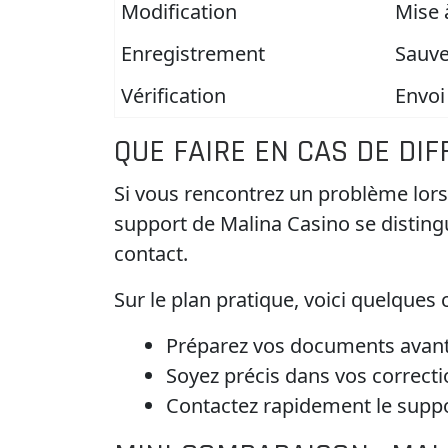
Modification
Mise 
Enregistrement
Sauve
Vérification
Envoi 
QUE FAIRE EN CAS DE DIF
Si vous rencontrez un problème lors d
support de Malina Casino se distingue
contact.
Sur le plan pratique, voici quelques 
Préparez vos documents avan
Soyez précis dans vos correctio
Contactez rapidement le suppo