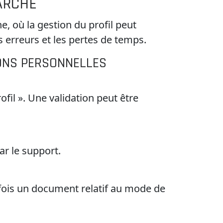
ARCHÉ
e, où la gestion du profil peut
es erreurs et les pertes de temps.
IONS PERSONNELLES
fil ». Une validation peut être
r le support.
arfois un document relatif au mode de