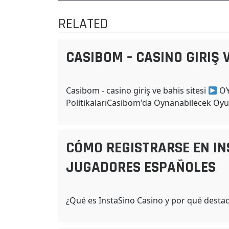
RELATED
CASIBOM – CASINO GIRIŞ V
Casibom - casino giriş ve bahis sitesi
OY
PolitikalarıCasibom'da Oynanabilecek Oyu
CÓMO REGISTRARSE EN IN
JUGADORES ESPAÑOLES
¿Qué es InstaSino Casino y por qué desta