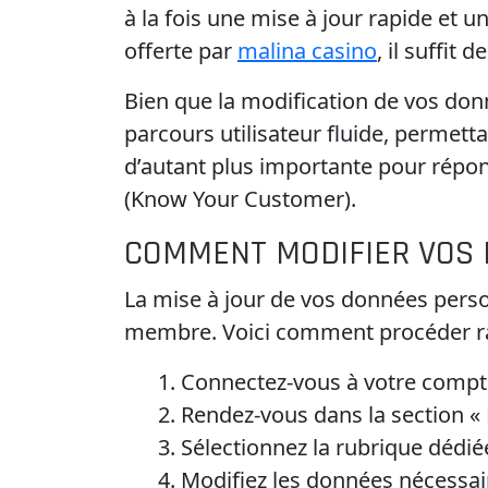
à la fois une mise à jour rapide et u
offerte par
malina casino
, il suffit 
Bien que la modification de vos do
parcours utilisateur fluide, permetta
d’autant plus importante pour répond
(Know Your Customer).
COMMENT MODIFIER VOS 
La mise à jour de vos données perso
membre. Voici comment procéder r
Connectez-vous à votre compt
Rendez-vous dans la section « 
Sélectionnez la rubrique dédié
Modifiez les données nécessair