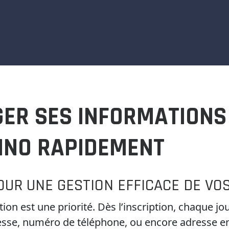
ER SES INFORMATIONS
INO RAPIDEMENT
OUR UNE GESTION EFFICACE DE VO
sation est une priorité. Dès l’inscription, chaque 
resse, numéro de téléphone, ou encore adresse e