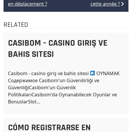
en déplacement ?
cette année ?
RELATED
CASIBOM – CASINO GIRIŞ VE
BAHIS SITESI
Casibom - casino giriş ve bahis sitesi
OYNAMAK
Содержимое Casibom'un Güvenilirliği ve
GüvenliğiCasibom'un Güvenlik
PolitikalarıCasibom'da Oynanabilecek Oyunlar ve
BonuslarSlot…
CÓMO REGISTRARSE EN