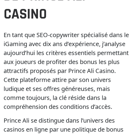
CASINO
En tant que SEO-copywriter spécialisé dans le
iGaming avec dix ans d’expérience, j’analyse
aujourd’hui les critères essentiels permettant
aux joueurs de profiter des bonus les plus
attractifs proposés par Prince Ali Casino.
Cette plateforme attire par son univers
ludique et ses offres généreuses, mais
comme toujours, la clé réside dans la
compréhension des conditions d’accès.
Prince Ali se distingue dans l’univers des
casinos en ligne par une politique de bonus