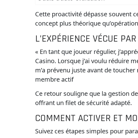
Cette proactivité dépasse souvent c
concept plus théorique qu’opération
L’EXPÉRIENCE VÉCUE PAR
« En tant que joueur régulier, j’appr
Casino. Lorsque j’ai voulu réduire me
m’a prévenu juste avant de toucher m
membre actif
Ce retour souligne que la gestion des
offrant un filet de sécurité adapté.
COMMENT ACTIVER ET MOD
Suivez ces étapes simples pour param