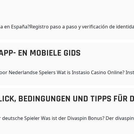
ca en España?Registro paso a paso y verificación de iden
APP- EN MOBIELE GIDS
oor Nederlandse Spelers Wat is Instasio Casino Online? Inst
LICK, BEDINGUNGEN UND TIPPS FÜR 
r deutsche Spieler Was ist der Divaspin Bonus? Der divaspin