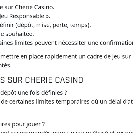
 sur Cherie Casino.
Jeu Responsable ».
éfinir (dépôt, mise, perte, temps).
ée souhaitée.
taines limites peuvent nécessiter une confirmation
 mettre en place rapidement un cadre de jeu sur
tés.
ES SUR CHERIE CASINO
dépôt une fois définies ?
 de certaines limites temporaires où un délai d’a
oires pour jouer ?
tement recommandés pour un jeu maîtrisé et respo