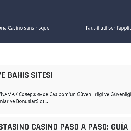
bona Casino sans risque
Faut-il utiliser l’ap
E BAHIS SITESI
NAMAK Содержимое Casibom'un Güvenilirliği ve Güvenliğ
nlar ve BonuslarSlot…
STASINO CASINO PASO A PASO: GUÍ