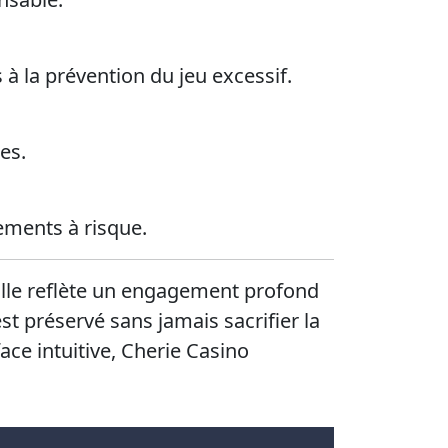
 à la prévention du jeu excessif.
es.
ements à risque.
 Elle reflète un engagement profond
est préservé sans jamais sacrifier la
ace intuitive, Cherie Casino