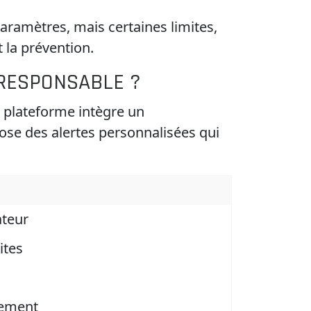
 paramètres, mais certaines limites,
 la prévention.
N RESPONSABLE ?
a plateforme intègre un
ose des alertes personnalisées qui
ateur
ites
tement