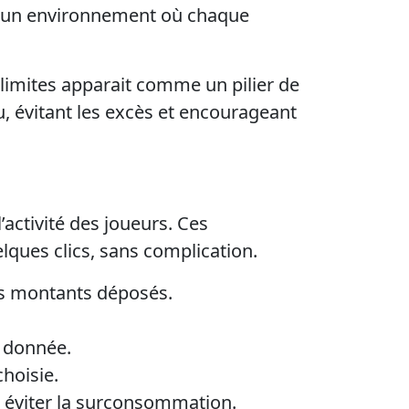
it un environnement où chaque
s limites apparait comme un pilier de
u, évitant les excès et encourageant
’activité des joueurs. Ces
lques clics, sans complication.
es montants déposés.
e donnée.
hoisie.
r éviter la surconsommation.