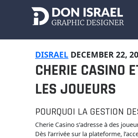
Skip
to
content
GRAPHIC DESIGNER
DISRAEL
DECEMBER 22, 2
CHERIE CASINO E
LES JOUEURS
POURQUOI LA GESTION DE
Cherie Casino s’adresse à des joueur
Dès l’arrivée sur la plateforme, l’ac