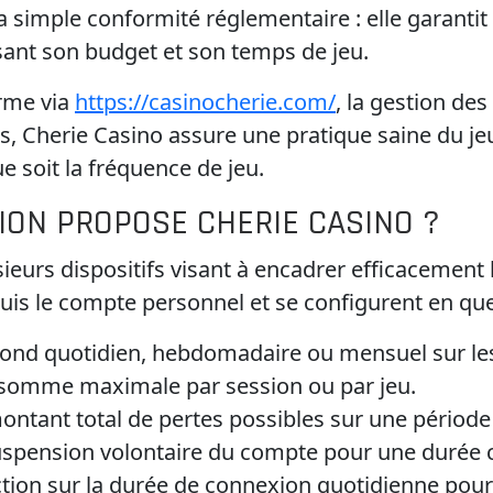
a simple conformité réglementaire : elle garant
sant son budget et son temps de jeu.
orme via
https://casinocherie.com/
, la gestion de
és, Cherie Casino assure une pratique saine du je
 soit la fréquence de jeu.
TION PROPOSE CHERIE CASINO ?
eurs dispositifs visant à encadrer efficacement l
uis le compte personnel et se configurent en que
lafond quotidien, hebdomadaire ou mensuel sur l
la somme maximale par session ou par jeu.
 montant total de pertes possibles sur une périod
uspension volontaire du compte pour une durée c
iction sur la durée de connexion quotidienne pou