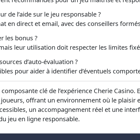
 de l’aide sur le jeu responsable ?
at en direct et email, avec des conseillers formés
r les bonus ?
is leur utilisation doit respecter les limites fixé
ssources d’auto-évaluation ?
ibles pour aider à identifier d’éventuels comport
ne composante clé de l’expérience Cherie Casino.
s joueurs, offrant un environnement où le plaisir 
ccessibles, un accompagnement réel et une interf
u jeu en ligne responsable.