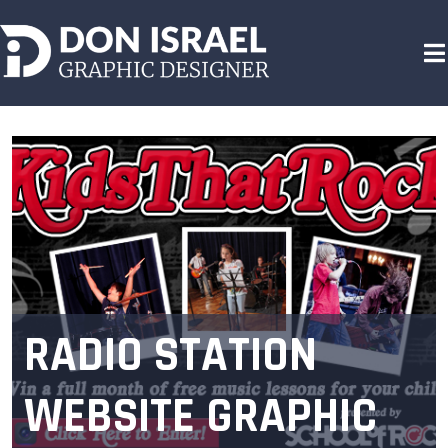
Skip
to
content
GRAPHIC DESIGNER
RADIO STATION
WEBSITE GRAPHIC