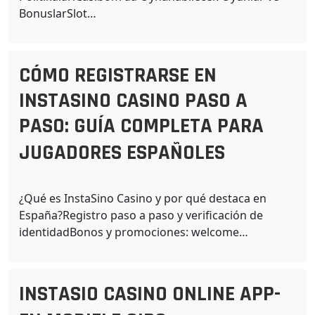
BonuslarSlot…
CÓMO REGISTRARSE EN
INSTASINO CASINO PASO A
PASO: GUÍA COMPLETA PARA
JUGADORES ESPAÑOLES
¿Qué es InstaSino Casino y por qué destaca en
España?Registro paso a paso y verificación de
identidadBonos y promociones: welcome…
INSTASIO CASINO ONLINE APP-