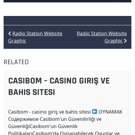
POST
Radio Station Website
Radio Station Website
Graphic
Graphic
NAVIGATION
RELATED
CASIBOM – CASINO GIRIŞ VE
BAHIS SITESI
Casibom - casino giriş ve bahis sitesi
OYNAMAK
Содержимое Casibom'un Güvenilirliği ve
GüvenliğiCasibom'un Güvenlik
PolitikalarıCasibom'da Oynanabilecek Oyunlar ve